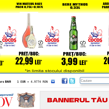
urs BNR
1 EUR
= 4.9774 RON
1 USD
= 4.3833 RON
1 GBP
= 5.8304 RON
1 XAU
= 464.4611 RON
1 AED
= 1.1933 RON
1 AUD
= 2.7957 RON
1 BGN
= 2.5449 RON