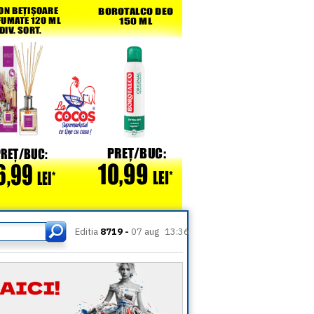
Editia
8719 -
07 aug
13:36