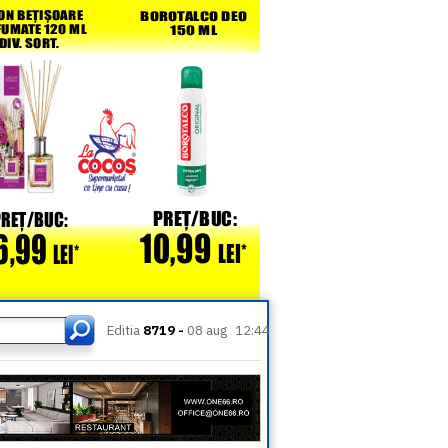
Editia
8719 -
08 aug
12:44