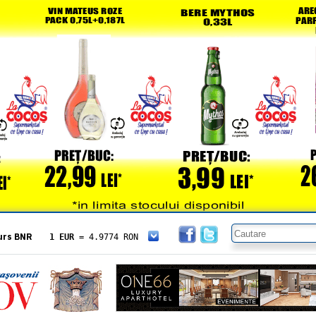
urs BNR
1 EUR
= 4.9774 RON
1 USD
= 4.3833 RON
1 GBP
= 5.8304 RON
1 XAU
= 464.4611 RON
1 AED
= 1.1933 RON
1 AUD
= 2.7957 RON
1 BGN
= 2.5449 RON