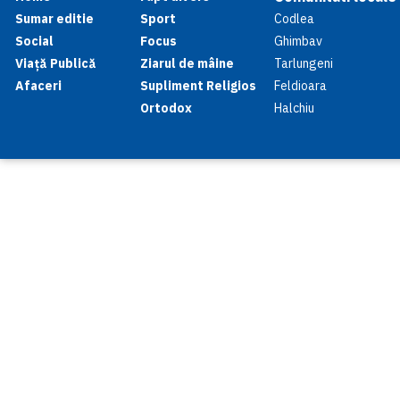
Sumar editie
Sport
Codlea
Social
Focus
Ghimbav
Viață Publică
Ziarul de mâine
Tarlungeni
Afaceri
Supliment Religios
Feldioara
Ortodox
Halchiu