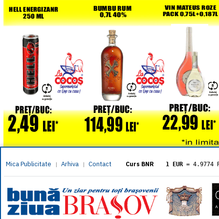
Mica Publicitate
Arhiva
Contact
|
|
Curs BNR
1 EUR
= 4.9774 
1 USD
= 4.3833 
1 GBP
= 5.8304 
1 XAU
= 464.461
1 AED
= 1.1933 
1 AUD
= 2.7957 
1 BGN
= 2.5449 