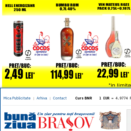
Mica Publicitate
Arhiva
Contact
|
|
Curs BNR
1 EUR
= 4.9774 
1 USD
= 4.3833 
1 GBP
= 5.8304 
1 XAU
= 464.461
1 AED
= 1.1933 
1 AUD
= 2.7957 
1 BGN
= 2.5449 