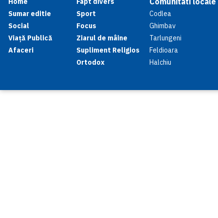
Comunitati locale
Home
Fapt divers
Sumar editie
Sport
Codlea
Social
Focus
Ghimbav
Viață Publică
Ziarul de mâine
Tarlungeni
Afaceri
Supliment Religios
Feldioara
Ortodox
Halchiu