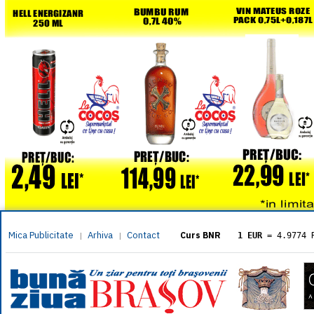
Mica Publicitate
Arhiva
Contact
|
|
Curs BNR
1 EUR
= 4.9774 
1 USD
= 4.3833 
1 GBP
= 5.8304 
1 XAU
= 464.461
1 AED
= 1.1933 
1 AUD
= 2.7957 
1 BGN
= 2.5449 