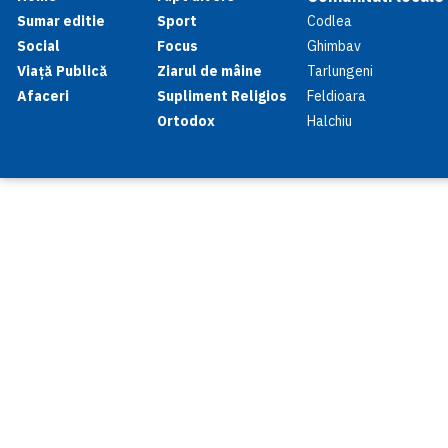
Sumar editie
Sport
Codlea
Social
Focus
Ghimbav
Viață Publică
Ziarul de mâine
Tarlungeni
Afaceri
Supliment Religios
Feldioara
Ortodox
Halchiu