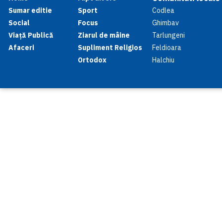
Sumar editie
Sport
Codlea
Social
Focus
Ghimbav
Viață Publică
Ziarul de mâine
Tarlungeni
Afaceri
Supliment Religios
Feldioara
Ortodox
Halchiu