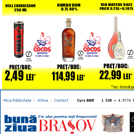
Mica Publicitate
Arhiva
Contact
|
|
Curs BNR
1 EUR
= 4.9774 
1 USD
= 4.3833 
1 GBP
= 5.8304 
1 XAU
= 464.461
1 AED
= 1.1933 
1 AUD
= 2.7957 
1 BGN
= 2.5449 