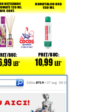
Editia
8719 -
07 aug
08:27