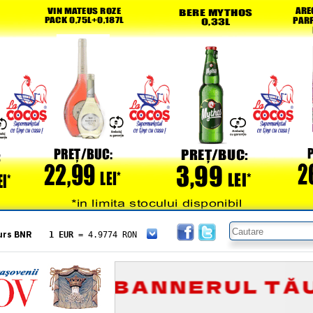
urs BNR
1 EUR
= 4.9774 RON
1 USD
= 4.3833 RON
1 GBP
= 5.8304 RON
1 XAU
= 464.4611 RON
1 AED
= 1.1933 RON
1 AUD
= 2.7957 RON
1 BGN
= 2.5449 RON