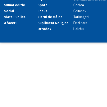
Sumar editie
Sport
Codlea
Social
Focus
Ghimbav
Viață Publică
Ziarul de mâine
Tarlungeni
Afaceri
Supliment Religios
Feldioara
Ortodox
Halchiu