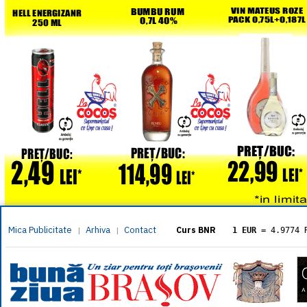
Mica Publicitate
Arhiva
Contact
|
|
Curs BNR
1 EUR
= 4.9774 
1 USD
= 4.3833 
1 GBP
= 5.8304 
1 XAU
= 464.461
1 AED
= 1.1933 
1 AUD
= 2.7957 
1 BGN
= 2.5449 