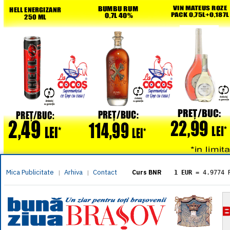
Mica Publicitate
Arhiva
Contact
|
|
Curs BNR
1 EUR
= 4.9774 
1 USD
= 4.3833 
1 GBP
= 5.8304 
1 XAU
= 464.461
1 AED
= 1.1933 
1 AUD
= 2.7957 
1 BGN
= 2.5449 