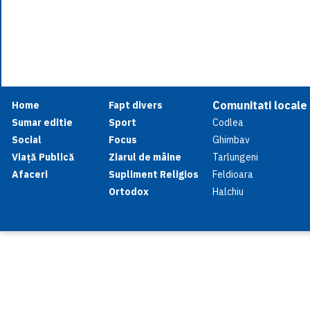
Comunitati locale
Home
Fapt divers
Sumar editie
Sport
Codlea
Social
Focus
Ghimbav
Viață Publică
Ziarul de mâine
Tarlungeni
Afaceri
Supliment Religios
Feldioara
Ortodox
Halchiu