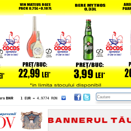
urs BNR
1 EUR
= 4.9774 RON
1 USD
= 4.3833 RON
1 GBP
= 5.8304 RON
1 XAU
= 464.4611 RON
1 AED
= 1.1933 RON
1 AUD
= 2.7957 RON
1 BGN
= 2.5449 RON