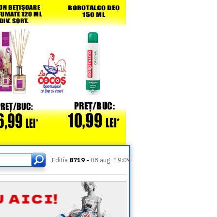
Editia
8719 -
08 aug
19:09