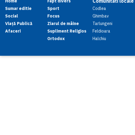
Comunitati locale
Home
Fapt divers
Sumar editie
Sport
Codlea
Social
Focus
Ghimbav
Viață Publică
Ziarul de mâine
Tarlungeni
Afaceri
Supliment Religios
Feldioara
Ortodox
Halchiu