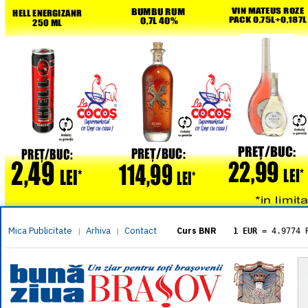
Mica Publicitate
Arhiva
Contact
|
|
Curs BNR
1 EUR
= 4.9774 
1 USD
= 4.3833 
1 GBP
= 5.8304 
1 XAU
= 464.461
1 AED
= 1.1933 
1 AUD
= 2.7957 
1 BGN
= 2.5449 