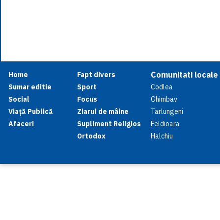
Comunitati locale
Home
Fapt divers
Sumar editie
Sport
Codlea
Social
Focus
Ghimbav
Viață Publică
Ziarul de mâine
Tarlungeni
Afaceri
Supliment Religios
Feldioara
Ortodox
Halchiu