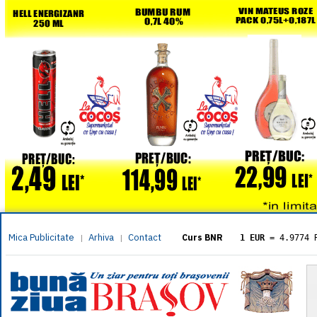
Mica Publicitate
Arhiva
Contact
|
|
Curs BNR
1 EUR
= 4.9774 
1 USD
= 4.3833 
1 GBP
= 5.8304 
1 XAU
= 464.461
1 AED
= 1.1933 
1 AUD
= 2.7957 
1 BGN
= 2.5449 