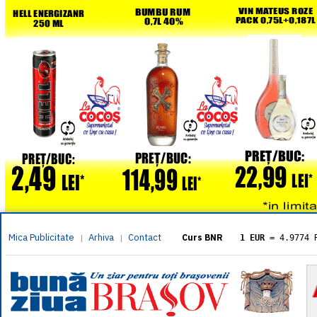
Mica Publicitate
Arhiva
Contact
|
|
Curs BNR
1 EUR
= 4.9774 
1 USD
= 4.3833 
1 GBP
= 5.8304 
1 XAU
= 464.461
1 AED
= 1.1933 
1 AUD
= 2.7957 
1 BGN
= 2.5449 