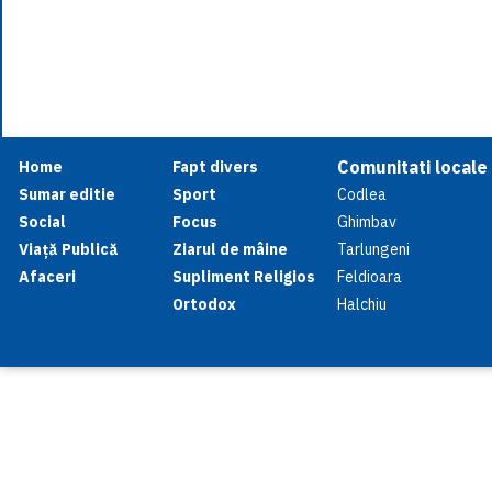
Comunitati locale
Home
Fapt divers
Sumar editie
Sport
Codlea
Social
Focus
Ghimbav
Viață Publică
Ziarul de mâine
Tarlungeni
Afaceri
Supliment Religios
Feldioara
Ortodox
Halchiu