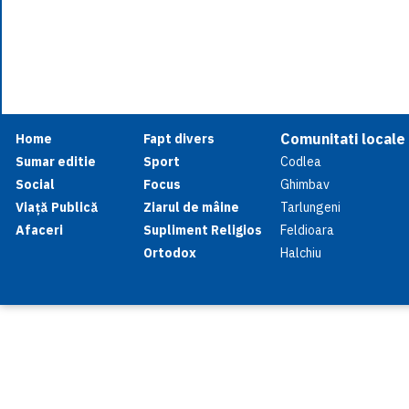
Comunitati locale
Home
Fapt divers
Sumar editie
Sport
Codlea
Social
Focus
Ghimbav
Viață Publică
Ziarul de mâine
Tarlungeni
Afaceri
Supliment Religios
Feldioara
Ortodox
Halchiu