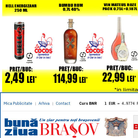
Mica Publicitate
Arhiva
Contact
|
|
Curs BNR
1 EUR
= 4.9774 
1 USD
= 4.3833 
1 GBP
= 5.8304 
1 XAU
= 464.461
1 AED
= 1.1933 
1 AUD
= 2.7957 
1 BGN
= 2.5449 