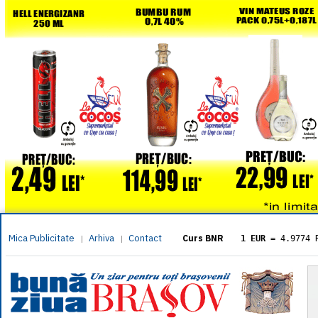
Mica Publicitate
Arhiva
Contact
|
|
Curs BNR
1 EUR
= 4.9774 
1 USD
= 4.3833 
1 GBP
= 5.8304 
1 XAU
= 464.461
1 AED
= 1.1933 
1 AUD
= 2.7957 
1 BGN
= 2.5449 