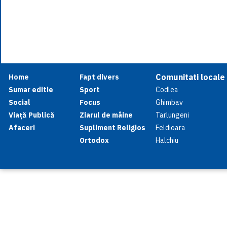
Comunitati locale
Home
Fapt divers
Sumar editie
Sport
Codlea
Social
Focus
Ghimbav
Viață Publică
Ziarul de mâine
Tarlungeni
Afaceri
Supliment Religios
Feldioara
Ortodox
Halchiu