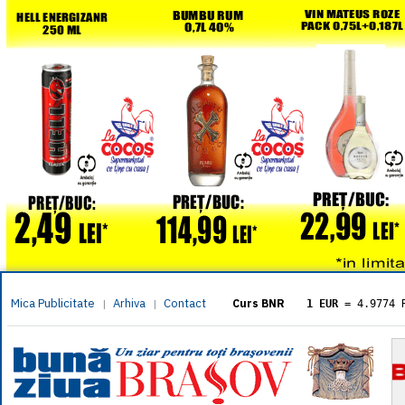
Mica Publicitate
Arhiva
Contact
|
|
Curs BNR
1 EUR
= 4.9774 
1 USD
= 4.3833 
1 GBP
= 5.8304 
1 XAU
= 464.461
1 AED
= 1.1933 
1 AUD
= 2.7957 
1 BGN
= 2.5449 