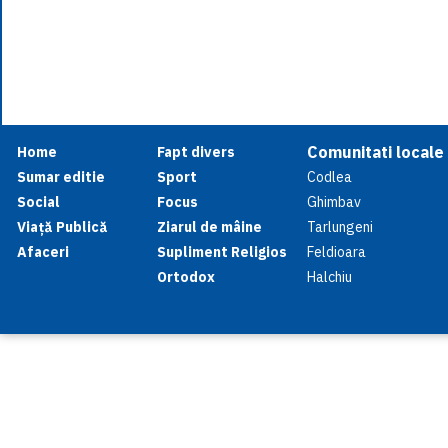
Comunitati locale
Home
Fapt divers
Sumar editie
Sport
Codlea
Social
Focus
Ghimbav
Viață Publică
Ziarul de mâine
Tarlungeni
Afaceri
Supliment Religios
Feldioara
Ortodox
Halchiu