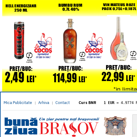
Mica Publicitate
Arhiva
Contact
|
|
Curs BNR
1 EUR
= 4.9774 
1 USD
= 4.3833 
1 GBP
= 5.8304 
1 XAU
= 464.461
1 AED
= 1.1933 
1 AUD
= 2.7957 
1 BGN
= 2.5449 