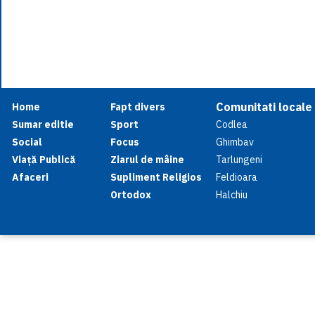
Comunitati locale
Home
Fapt divers
Sumar editie
Sport
Codlea
Social
Focus
Ghimbav
Viață Publică
Ziarul de mâine
Tarlungeni
Afaceri
Supliment Religios
Feldioara
Ortodox
Halchiu