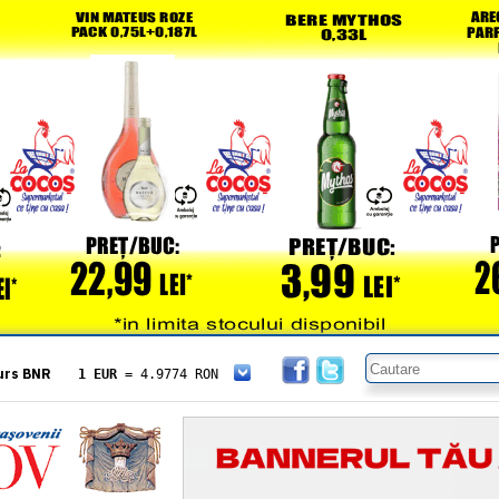
urs BNR
1 EUR
= 4.9774 RON
1 USD
= 4.3833 RON
1 GBP
= 5.8304 RON
1 XAU
= 464.4611 RON
1 AED
= 1.1933 RON
1 AUD
= 2.7957 RON
1 BGN
= 2.5449 RON