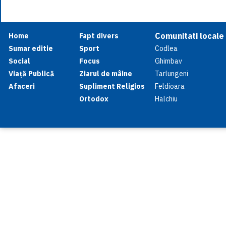
Comunitati locale
Home
Fapt divers
Sumar editie
Sport
Codlea
Social
Focus
Ghimbav
Viață Publică
Ziarul de mâine
Tarlungeni
Afaceri
Supliment Religios
Feldioara
Ortodox
Halchiu