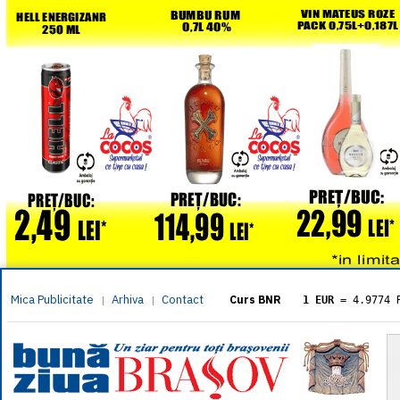
Mica Publicitate
Arhiva
Contact
|
|
Curs BNR
1 EUR
= 4.9774 
1 USD
= 4.3833 
1 GBP
= 5.8304 
1 XAU
= 464.461
1 AED
= 1.1933 
1 AUD
= 2.7957 
1 BGN
= 2.5449 