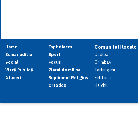
Comunitati locale
Home
Fapt divers
Sumar editie
Sport
Codlea
Social
Focus
Ghimbav
Viață Publică
Ziarul de mâine
Tarlungeni
Afaceri
Supliment Religios
Feldioara
Ortodox
Halchiu