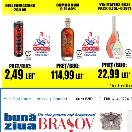
Mica Publicitate
Arhiva
Contact
|
|
Curs BNR
1 EUR
= 4.9774 
1 USD
= 4.3833 
1 GBP
= 5.8304 
1 XAU
= 464.461
1 AED
= 1.1933 
1 AUD
= 2.7957 
1 BGN
= 2.5449 