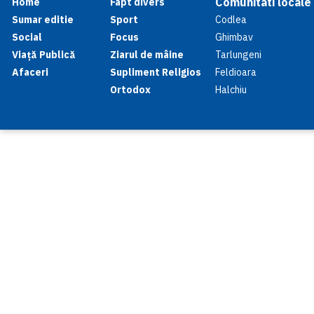
Comunitati locale
Home
Fapt divers
Sumar editie
Sport
Codlea
Social
Focus
Ghimbav
Viață Publică
Ziarul de mâine
Tarlungeni
Afaceri
Supliment Religios
Feldioara
Ortodox
Halchiu