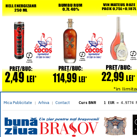
Mica Publicitate
Arhiva
Contact
|
|
Curs BNR
1 EUR
= 4.9774 
1 USD
= 4.3833 
1 GBP
= 5.8304 
1 XAU
= 464.461
1 AED
= 1.1933 
1 AUD
= 2.7957 
1 BGN
= 2.5449 