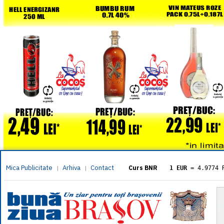
Mica Publicitate
Arhiva
Contact
|
|
Curs BNR
1 EUR
= 4.9774 
1 USD
= 4.3833 
1 GBP
= 5.8304 
1 XAU
= 464.461
1 AED
= 1.1933 
1 AUD
= 2.7957 
1 BGN
= 2.5449 