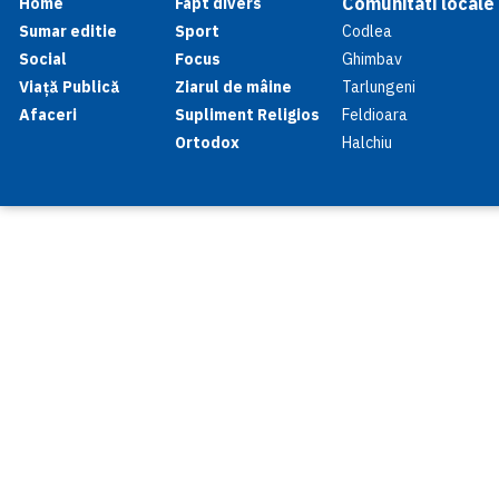
Comunitati locale
Home
Fapt divers
Sumar editie
Sport
Codlea
Social
Focus
Ghimbav
Viață Publică
Ziarul de mâine
Tarlungeni
Afaceri
Supliment Religios
Feldioara
Ortodox
Halchiu