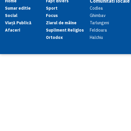
Comunitati locale
Home
Fapt divers
Sumar editie
Sport
Codlea
Social
Focus
Ghimbav
Viață Publică
Ziarul de mâine
Tarlungeni
Afaceri
Supliment Religios
Feldioara
Ortodox
Halchiu