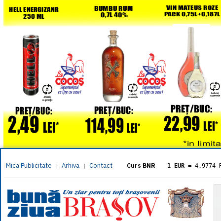
Mica Publicitate
Arhiva
Contact
|
|
Curs BNR
1 EUR
= 4.9774 
1 USD
= 4.3833 
1 GBP
= 5.8304 
1 XAU
= 464.461
1 AED
= 1.1933 
1 AUD
= 2.7957 
1 BGN
= 2.5449 