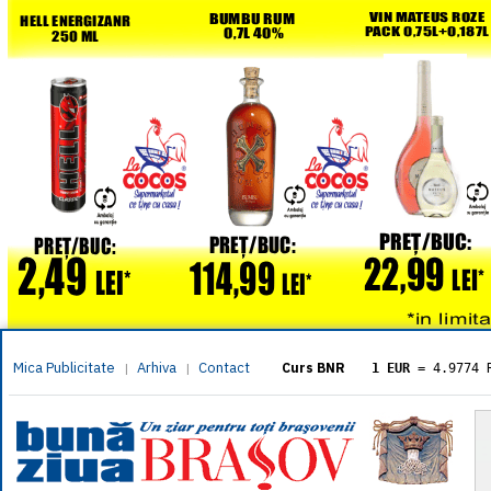
Mica Publicitate
Arhiva
Contact
|
|
Curs BNR
1 EUR
= 4.9774 
1 USD
= 4.3833 
1 GBP
= 5.8304 
1 XAU
= 464.461
1 AED
= 1.1933 
1 AUD
= 2.7957 
1 BGN
= 2.5449 