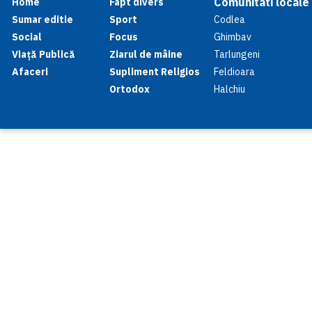
Comunitati locale
Home
Fapt divers
Sumar editie
Sport
Codlea
Social
Focus
Ghimbav
Viață Publică
Ziarul de mâine
Tarlungeni
Afaceri
Supliment Religios
Feldioara
Ortodox
Halchiu