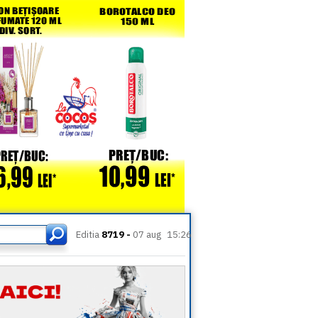
Editia
8719 -
07 aug
15:26