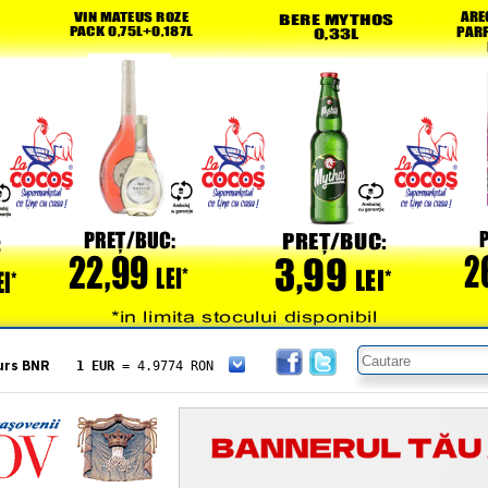
urs BNR
1 EUR
= 4.9774 RON
1 USD
= 4.3833 RON
1 GBP
= 5.8304 RON
1 XAU
= 464.4611 RON
1 AED
= 1.1933 RON
1 AUD
= 2.7957 RON
1 BGN
= 2.5449 RON