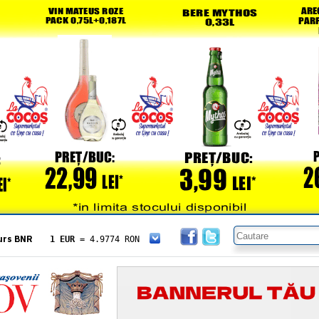
urs BNR
1 EUR
= 4.9774 RON
1 USD
= 4.3833 RON
1 GBP
= 5.8304 RON
1 XAU
= 464.4611 RON
1 AED
= 1.1933 RON
1 AUD
= 2.7957 RON
1 BGN
= 2.5449 RON