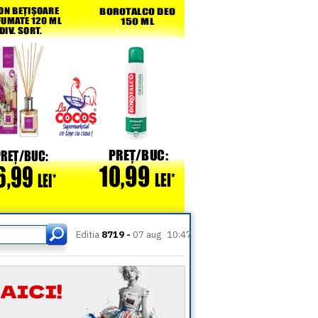
Editia
8719 -
07 aug
10:47