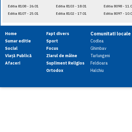
Editia 8108 - 26.01
Editia 8103 - 18.01
Editia 8098 - 11.
Editia 8107 - 25.01
Editia 8102 - 17.01
Editia 8097 - 10.
Comunitati locale
Home
Fapt divers
Sumar editie
Sport
Codlea
Social
Focus
Ghimbav
Viață Publică
Ziarul de mâine
Tarlungeni
Afaceri
Supliment Religios
Feldioara
Ortodox
Halchiu