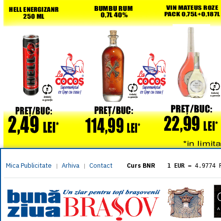
Mica Publicitate
Arhiva
Contact
|
|
Curs BNR
1 EUR
= 4.9774 
1 USD
= 4.3833 
1 GBP
= 5.8304 
1 XAU
= 464.461
1 AED
= 1.1933 
1 AUD
= 2.7957 
1 BGN
= 2.5449 