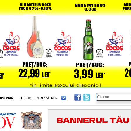
urs BNR
1 EUR
= 4.9774 RON
1 USD
= 4.3833 RON
1 GBP
= 5.8304 RON
1 XAU
= 464.4611 RON
1 AED
= 1.1933 RON
1 AUD
= 2.7957 RON
1 BGN
= 2.5449 RON