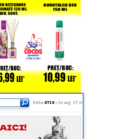
Editia
8718 -
06 aug
07:24