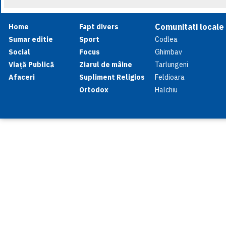
Comunitati locale
Home
Fapt divers
Sumar editie
Sport
Codlea
Social
Focus
Ghimbav
Viață Publică
Ziarul de mâine
Tarlungeni
Afaceri
Supliment Religios
Feldioara
Ortodox
Halchiu