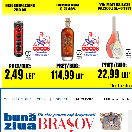
Mica Publicitate
Arhiva
Contact
|
|
Curs BNR
1 EUR
= 4.9774 
1 USD
= 4.3833 
1 GBP
= 5.8304 
1 XAU
= 464.461
1 AED
= 1.1933 
1 AUD
= 2.7957 
1 BGN
= 2.5449 