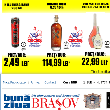
Mica Publicitate
Arhiva
Contact
|
|
Curs BNR
1 EUR
= 4.9774 
1 USD
= 4.3833 
1 GBP
= 5.8304 
1 XAU
= 464.461
1 AED
= 1.1933 
1 AUD
= 2.7957 
1 BGN
= 2.5449 