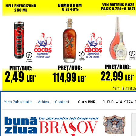
Mica Publicitate
Arhiva
Contact
|
|
Curs BNR
1 EUR
= 4.9774 
1 USD
= 4.3833 
1 GBP
= 5.8304 
1 XAU
= 464.461
1 AED
= 1.1933 
1 AUD
= 2.7957 
1 BGN
= 2.5449 