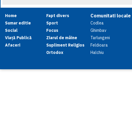
Comunitati locale
Home
Fapt divers
Sumar editie
Sport
Codlea
Social
Focus
Ghimbav
Viață Publică
Ziarul de mâine
Tarlungeni
Afaceri
Supliment Religios
Feldioara
Ortodox
Halchiu