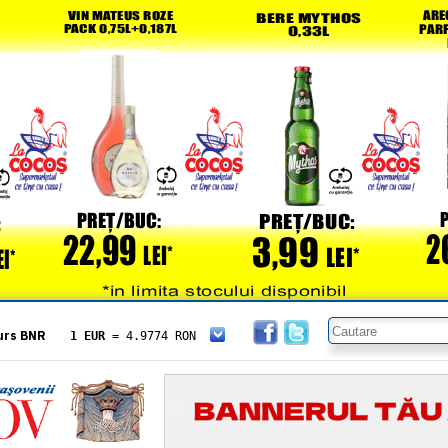
urs BNR
1 EUR
= 4.9774 RON
1 USD
= 4.3833 RON
1 GBP
= 5.8304 RON
1 XAU
= 464.4611 RON
1 AED
= 1.1933 RON
1 AUD
= 2.7957 RON
1 BGN
= 2.5449 RON