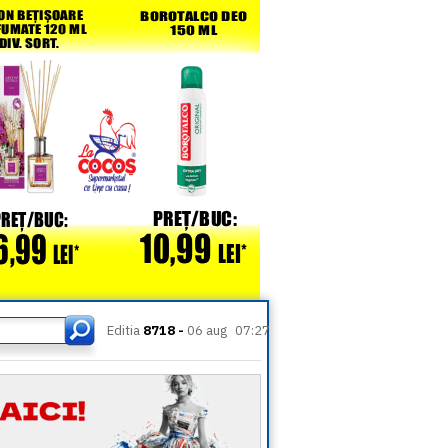
Editia
8718 -
06 aug
07:27