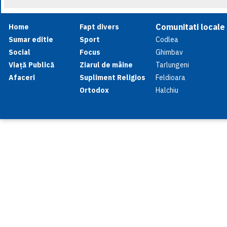
Comunitati locale
Home
Fapt divers
Sumar editie
Sport
Codlea
Social
Focus
Ghimbav
Viață Publică
Ziarul de mâine
Tarlungeni
Afaceri
Supliment Religios
Feldioara
Ortodox
Halchiu