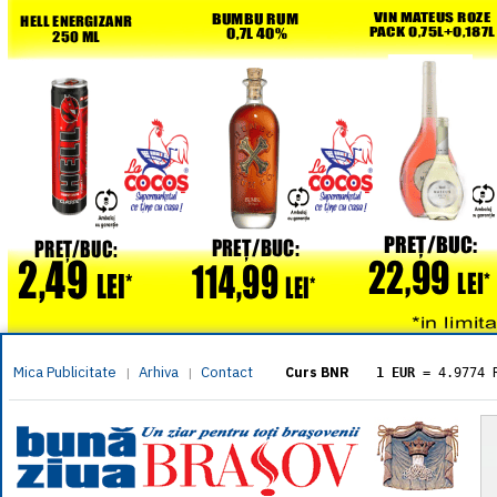
Mica Publicitate
Arhiva
Contact
|
|
Curs BNR
1 EUR
= 4.9774 
1 USD
= 4.3833 
1 GBP
= 5.8304 
1 XAU
= 464.461
1 AED
= 1.1933 
1 AUD
= 2.7957 
1 BGN
= 2.5449 