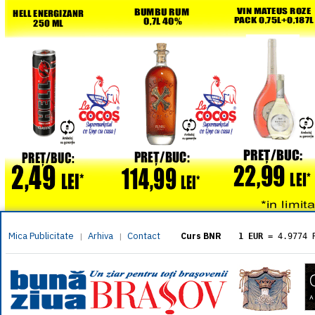
Mica Publicitate
Arhiva
Contact
|
|
Curs BNR
1 EUR
= 4.9774 
1 USD
= 4.3833 
1 GBP
= 5.8304 
1 XAU
= 464.461
1 AED
= 1.1933 
1 AUD
= 2.7957 
1 BGN
= 2.5449 