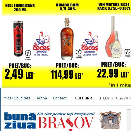
Mica Publicitate
Arhiva
Contact
|
|
Curs BNR
1 EUR
= 4.9774 
1 USD
= 4.3833 
1 GBP
= 5.8304 
1 XAU
= 464.461
1 AED
= 1.1933 
1 AUD
= 2.7957 
1 BGN
= 2.5449 