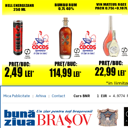
Mica Publicitate
Arhiva
Contact
|
|
Curs BNR
1 EUR
= 4.9774 
1 USD
= 4.3833 
1 GBP
= 5.8304 
1 XAU
= 464.461
1 AED
= 1.1933 
1 AUD
= 2.7957 
1 BGN
= 2.5449 