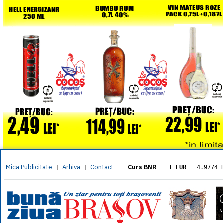
Mica Publicitate
Arhiva
Contact
|
|
Curs BNR
1 EUR
= 4.9774 
1 USD
= 4.3833 
1 GBP
= 5.8304 
1 XAU
= 464.461
1 AED
= 1.1933 
1 AUD
= 2.7957 
1 BGN
= 2.5449 