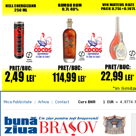
Mica Publicitate
Arhiva
Contact
|
|
Curs BNR
1 EUR
= 4.9774 
1 USD
= 4.3833 
1 GBP
= 5.8304 
1 XAU
= 464.461
1 AED
= 1.1933 
1 AUD
= 2.7957 
1 BGN
= 2.5449 