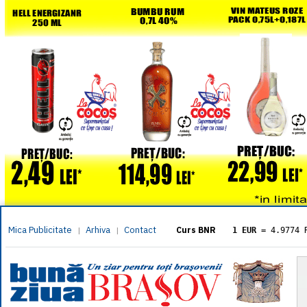
Mica Publicitate
Arhiva
Contact
|
|
Curs BNR
1 EUR
= 4.9774 
1 USD
= 4.3833 
1 GBP
= 5.8304 
1 XAU
= 464.461
1 AED
= 1.1933 
1 AUD
= 2.7957 
1 BGN
= 2.5449 