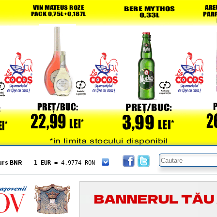
urs BNR
1 EUR
= 4.9774 RON
1 USD
= 4.3833 RON
1 GBP
= 5.8304 RON
1 XAU
= 464.4611 RON
1 AED
= 1.1933 RON
1 AUD
= 2.7957 RON
1 BGN
= 2.5449 RON