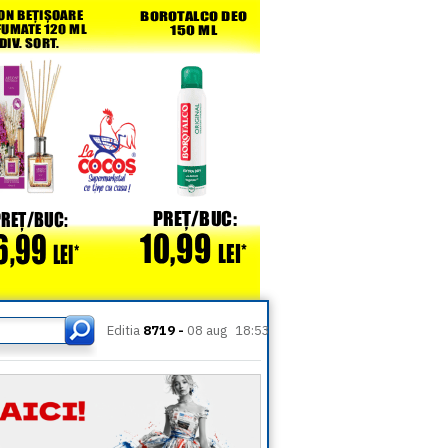
Editia
8719 -
08 aug
18:53