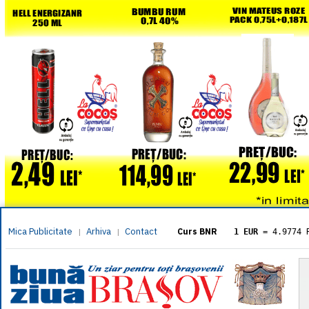
Mica Publicitate
Arhiva
Contact
|
|
Curs BNR
1 EUR
= 4.9774 
1 USD
= 4.3833 
1 GBP
= 5.8304 
1 XAU
= 464.461
1 AED
= 1.1933 
1 AUD
= 2.7957 
1 BGN
= 2.5449 