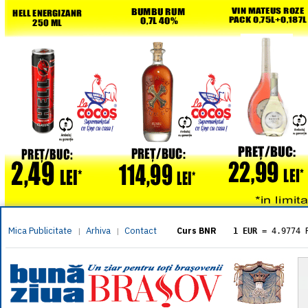
Mica Publicitate
Arhiva
Contact
|
|
Curs BNR
1 EUR
= 4.9774 
1 USD
= 4.3833 
1 GBP
= 5.8304 
1 XAU
= 464.461
1 AED
= 1.1933 
1 AUD
= 2.7957 
1 BGN
= 2.5449 