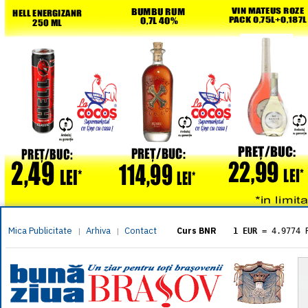
Mica Publicitate
Arhiva
Contact
|
|
Curs BNR
1 EUR
= 4.9774 
1 USD
= 4.3833 
1 GBP
= 5.8304 
1 XAU
= 464.461
1 AED
= 1.1933 
1 AUD
= 2.7957 
1 BGN
= 2.5449 