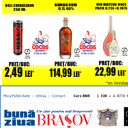
Mica Publicitate
Arhiva
Contact
|
|
Curs BNR
1 EUR
= 4.9774 
1 USD
= 4.3833 
1 GBP
= 5.8304 
1 XAU
= 464.461
1 AED
= 1.1933 
1 AUD
= 2.7957 
1 BGN
= 2.5449 