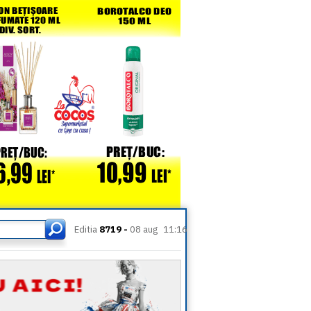
Editia
8719 -
08 aug
11:16