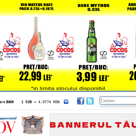
urs BNR
1 EUR
= 4.9774 RON
1 USD
= 4.3833 RON
1 GBP
= 5.8304 RON
1 XAU
= 464.4611 RON
1 AED
= 1.1933 RON
1 AUD
= 2.7957 RON
1 BGN
= 2.5449 RON