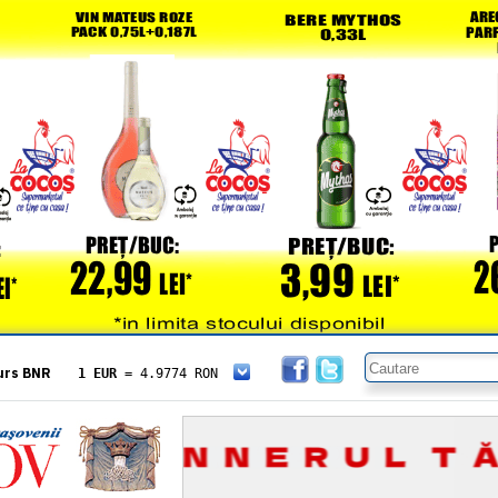
urs BNR
1 EUR
= 4.9774 RON
1 USD
= 4.3833 RON
1 GBP
= 5.8304 RON
1 XAU
= 464.4611 RON
1 AED
= 1.1933 RON
1 AUD
= 2.7957 RON
1 BGN
= 2.5449 RON