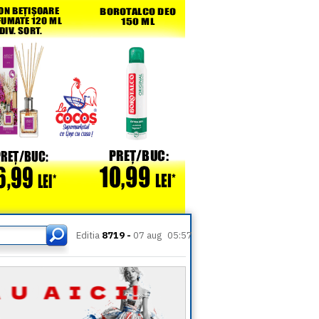
Editia
8719 -
07 aug
05:57