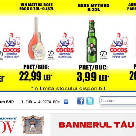
urs BNR
1 EUR
= 4.9774 RON
1 USD
= 4.3833 RON
1 GBP
= 5.8304 RON
1 XAU
= 464.4611 RON
1 AED
= 1.1933 RON
1 AUD
= 2.7957 RON
1 BGN
= 2.5449 RON