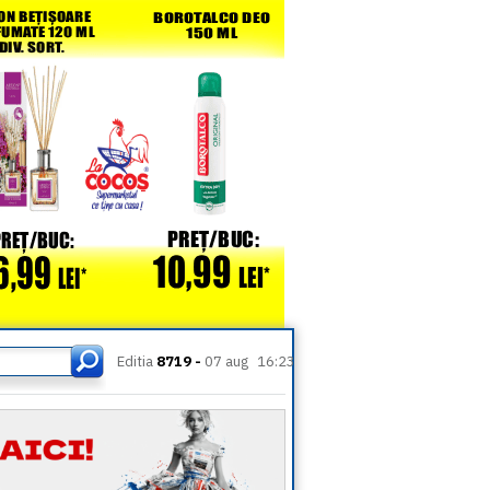
Editia
8719 -
07 aug
16:23