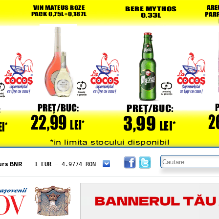
urs BNR
1 EUR
= 4.9774 RON
1 USD
= 4.3833 RON
1 GBP
= 5.8304 RON
1 XAU
= 464.4611 RON
1 AED
= 1.1933 RON
1 AUD
= 2.7957 RON
1 BGN
= 2.5449 RON