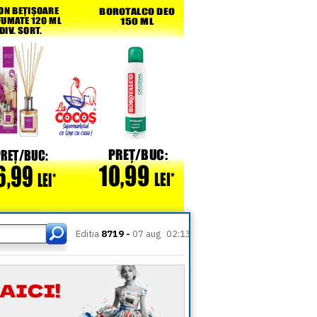
Editia
8719 -
07 aug
02:13