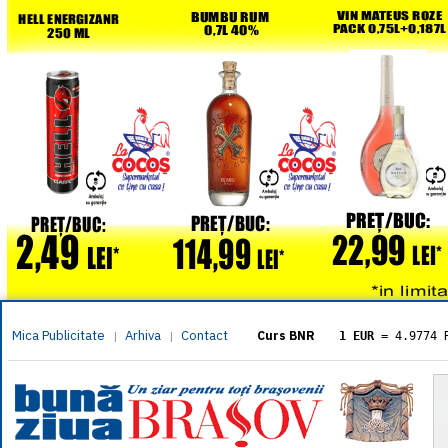
Mica Publicitate
Arhiva
Contact
|
|
Curs BNR
1 EUR
= 4.9774 
1 USD
= 4.3833 
1 GBP
= 5.8304 
1 XAU
= 464.461
1 AED
= 1.1933 
1 AUD
= 2.7957 
1 BGN
= 2.5449 