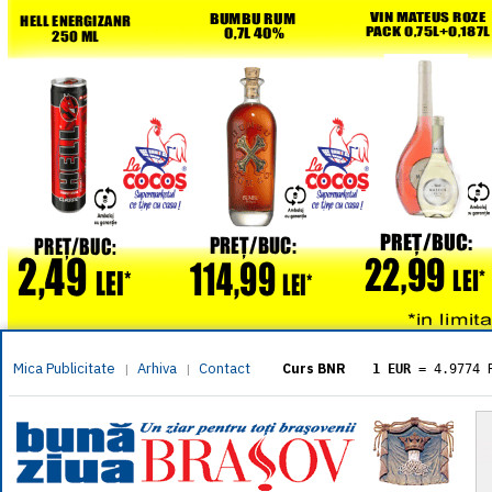
Mica Publicitate
Arhiva
Contact
|
|
Curs BNR
1 EUR
= 4.9774 
1 USD
= 4.3833 
1 GBP
= 5.8304 
1 XAU
= 464.461
1 AED
= 1.1933 
1 AUD
= 2.7957 
1 BGN
= 2.5449 